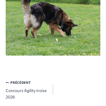
Navigation
PRÉCÉDENT
Concours Agility Iroise
de
2026
l’article