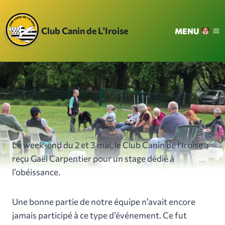
Aller
au
Club Canin de L'Iroise
MENU
contenu
Le week-end du 2 et 3 mai, le Club Canin de l’Iroise a
reçu Gaël Carpentier pour un stage dédié à
l’obéissance.
Une bonne partie de notre équipe n’avait encore
jamais participé à ce type d’événement. Ce fut