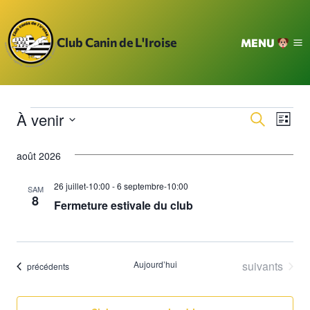
Aller
au
Club Canin de L'Iroise
MENU
contenu
À venir
Évènements
Na
Reche
Recherche
Liste
Sélectionnez
de
et
août 2026
une
vu
date.
navig
26 juillet-10:00
-
6 septembre-10:00
SAM
Év
8
Fermeture estivale du club
de
vues
Évèn
Évènements
Aujourd’hui
suivants
Évènements
précédents