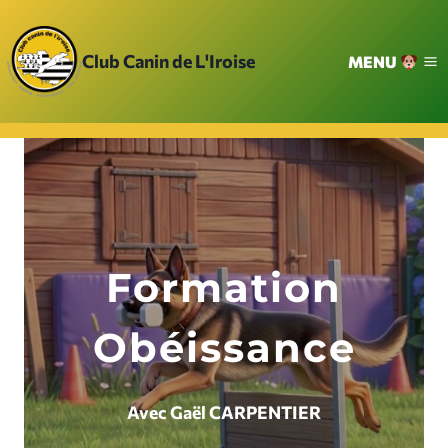
Aller
au
Club Canin de L'Iroise
MENU
contenu
Formation
Obéissance
Avec Gaël CARPENTIER