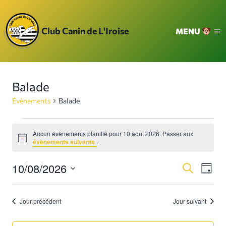
Aller
au
Club Canin de L'Iroise
MENU
contenu
Balade
Évènements
Balade
Évènements
Aucun évènements planifié pour 10 août 2026. Passer aux
Notice
évènements suivants
.
for
10/08/2026
Na
10
Reche
Recherche
Jour
Sélectionnez
de
août
et
une
Jour précédent
Jour suivant
vu
date.
2026
navig
Év