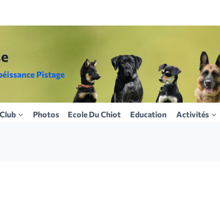
se
béissance Pistage
Club
Photos
Ecole Du Chiot
Education
Activités