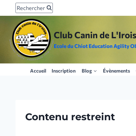
Aller
Rechercher
au
contenu
Club Canin de L'Iroi
Ecole du Chiot Education Agility O
Accueil
Inscription
Blog
Évènements
Contenu restreint