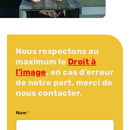
Nous respectons au
maximum le
Droit à
l’image
, en cas d’erreur
de notre part, merci de
nous contacter.
Nom
*