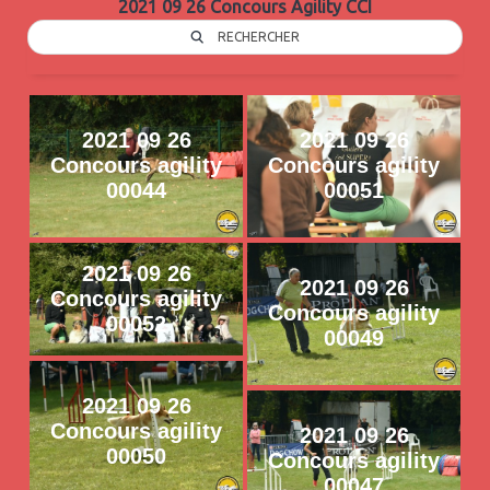
2021 09 26 Concours Agility CCI
RECHERCHER
2021 09 26
2021 09 26
Concours agility
Concours agility
00044
00051
2021 09 26
2021 09 26
Concours agility
Concours agility
00052
00049
2021 09 26
Concours agility
2021 09 26
00050
Concours agility
00047