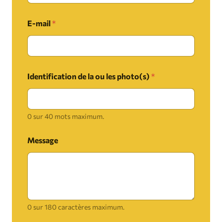
E-mail
*
Identification de la ou les photo(s)
*
0 sur 40 mots maximum.
Message
0 sur 180 caractères maximum.