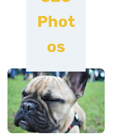
6
P
Phot
h
o
t
os
o
s