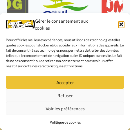
Gérer le consentement aux
cookies
Pour offrir les meilleures expériences, nous utilisons des technologies telles
que les cookies pour stocker et/ou accéder aux informations des appareils. Le
fait de consentir à ces technologies nous permettra de traiter des données
telles que le comportement de navigation ou les ID uniques sur ce site. Le fait
© 2026 Club Canin de L'Iroise
de ne pas consentir ou de retirer son consentement peut avoir un effet
négatif sur certaines caractéristiques et fonctions.
Accepter
Refuser
Mention légales
Politique de cookies (UE)
Voir les préférences
Nombre total de visiteurs:
11076
Politique de cookies