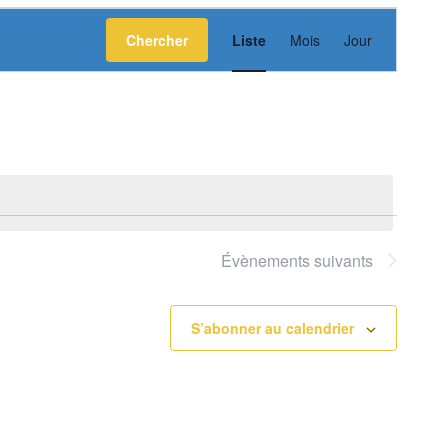
Navigation
Chercher
Liste
Mois
Jour
de
vues
Évènement
Évènements
suivants
S’abonner au calendrier