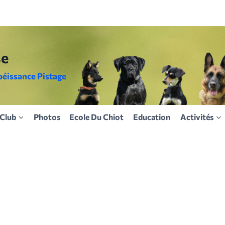
se
béissance Pistage
Club
Photos
Ecole Du Chiot
Education
Activités