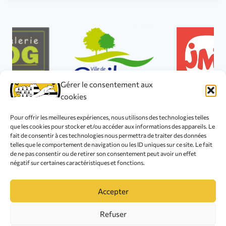
Gérer le consentement aux
cookies
Pour offrir les meilleures expériences, nous utilisons des technologies telles
que les cookies pour stocker et/ou accéder aux informations des appareils. Le
fait de consentir à ces technologies nous permettra de traiter des données
telles que le comportement de navigation ou les ID uniques sur ce site. Le fait
© 2026 Club Canin de L'Iroise
de ne pas consentir ou de retirer son consentement peut avoir un effet
négatif sur certaines caractéristiques et fonctions.
Accepter
Refuser
Mention légales
Politique de cookies (UE)