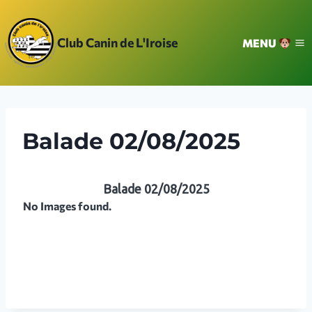
Aller
au
Club Canin de L'Iroise
MENU
contenu
Balade 02/08/2025
Balade 02/08/2025
No Images found.