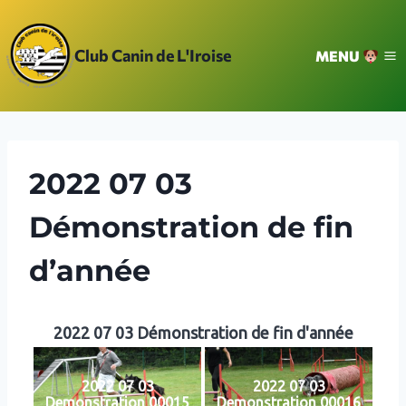
Aller
au
Club Canin de L'Iroise
MENU
contenu
2022 07 03
Démonstration de fin
d’année
2022 07 03 Démonstration de fin d'année
2022 07 03
2022 07 03
Demonstration 00015
Demonstration 00016