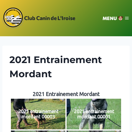
Aller
au
Club Canin de L'Iroise
MENU
contenu
2021 Entrainement
Mordant
2021 Entrainement Mordant
2021 entrainement
2021 entrainement
mordant 00003
mordant 00001