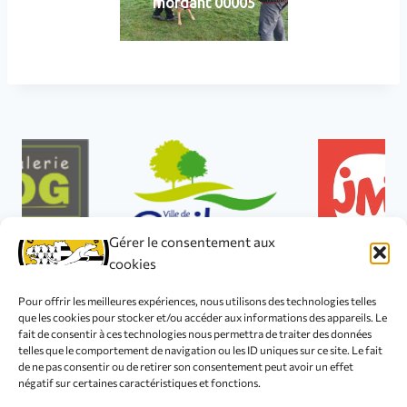
mordant 00005
Gérer le consentement aux
cookies
Pour offrir les meilleures expériences, nous utilisons des technologies telles
que les cookies pour stocker et/ou accéder aux informations des appareils. Le
fait de consentir à ces technologies nous permettra de traiter des données
telles que le comportement de navigation ou les ID uniques sur ce site. Le fait
© 2026 Club Canin de L'Iroise
de ne pas consentir ou de retirer son consentement peut avoir un effet
négatif sur certaines caractéristiques et fonctions.